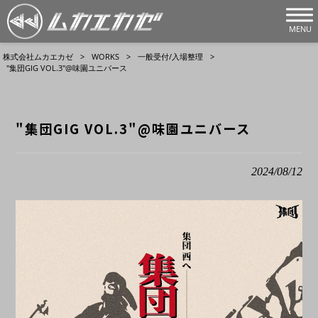
MENU
株式会社ムカエカゼ
>
WORKS
>
一般受付/入場整理
>
"集団GIG VOL.3"@味園ユニバース
"集団GIG VOL.3"@味園ユニバース
2024/08/12